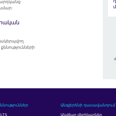
մարդկանց
մ
ամար:
տական
մակերպվող
ննությունների
մ
ննություններ
Անգլերենի դասավանդում
ELTS
Անվճար վեբինարներ