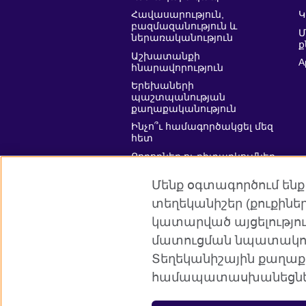
Հավասարություն,
Կ
բազմազանություն և
ներառականություն
ք
Աշխատանքի
A
հնարավորություն
Երեխաների
պաշտպանության
քաղաքականություն
Ինչո՞ւ համագործակցել մեզ
հետ
Բողոքներ ու դիտարկումներ
Affiliate marketing
Մենք օգտագործում ենք
տեղեկանիշեր (քուքին
կատարված այցելությու
մատուցման նպատակով:
Բրիտանական խորհուրդն աշխար
Տեղեկանիշային քաղաք
համապատասխանեցնել 
© 2026 British Council
Բրիտանական խորհուրդը ՄԹ միջազ