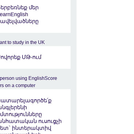
Ներբեռնեք մեր
earnEnglish
հավելվածները
ովորեք ՄԹ-ում
Կատարելագործե՛ք
անգլերենի
հմտությունները
անհատական ուսուցչի
հետ` ինտերակտիվ