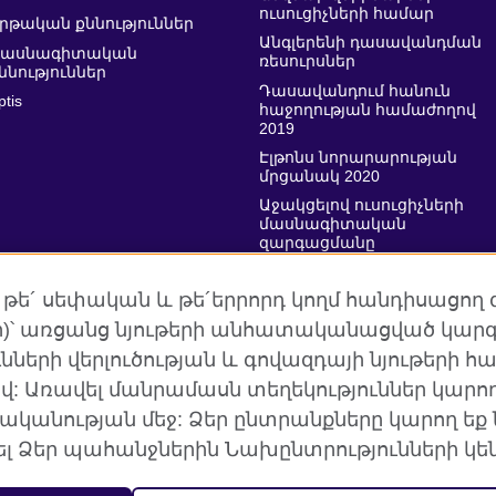
ուսուցիչների համար
րթական քննություններ
Անգլերենի դասավանդման
Մասնագիտական
ռեսուրսներ
ննություններ
Դասավանդում հանուն
ptis
հաջողության համաժողով
2019
Էլթոնս նորարարության
մրցանակ 2020
Աջակցելով ուսուցիչների
մասնագիտական
զարգացմանը
 թե´ սեփական և թե´երրորդ կողմ հանդիսացող 
եր)՝ առցանց նյութերի անհատականացված կարգ
նների վերլուծության և գովազդայի նյութերի 
 Առավել մանրամասն տեղեկություններ կարող 
հում
Գաղտնիություն և դրույթներ
Տեղանիշեր
Կ
ականության մեջ: Ձեր ընտրանքները կարող եք
Ձեր պահանջներին Նախընտրությունների կեն
գային կազմակերպությունն է, որը կառուցում է մշակութա