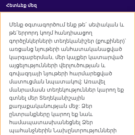
Հետևեք մեզ
Facebook
Twitter
Մենք օգտագործում ենք թե´ սեփական և
թե´երրորդ կողմ հանդիսացող
YouTube
Flickr
գործընկերների տեղեկանիշեր (քուքիներ)՝
RSS
Instagram
առցանց նյութերի անհատականացված
կարգաբերման, մեր կայքեր կատարված
TikTok
այցելությունների վերլուծության և
գովազդայի նյութերի հարմարեցված
մատուցման նպատակով: Առավել
մանրամասն տեղեկություններ կարող եք
Բրիտանական խորհուրդն աշխարհում
գտնել մեր Տեղեկանիշային
Գաղտնիություն և դրույթներ
քաղաքականության մեջ: Ձեր
Տեղանիշեր
ընտրանքները կարող եք նաև
Կայքի քարտեզ
համապատասխանեցնել Ձեր
պահանջներին Նախընտրությունների
© 2026 British Council