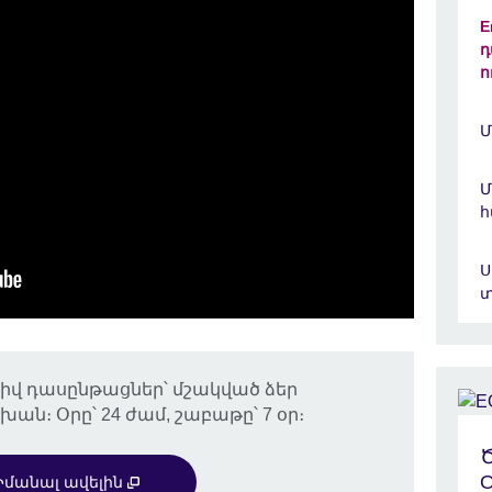
E
դ
ո
Մ
Մ
հ
Ս
իվ դասընթացներ՝ մշակված ձեր
։ Օրը՝ 24 ժամ, շաբաթը՝ 7 օր։
Ծ
O
Իմանալ ավելին