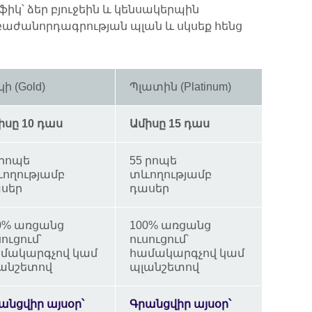
ֆիկ՝ ձեր բյուջեին և կենսակերպին
ժանորդագրության պլան և սկսեք հենց
ի (Gold)
Պլատին (Platinum)
իսը 10 դաս
Ամիսը 15 դաս
 րոպե
55 րոպե
ողությամբ
տևողությամբ
սեր
դասեր
0% առցանց
100% առցանց
սուցում՝
ուսուցում՝
մակարգչով կամ
համակարգչով կամ
անշետով
պլանշետով
անցվիր այսօր՝
Գրանցվիր այսօր՝