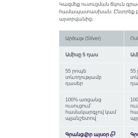
Կազմեք ուսուցման ճկուն գրա
համապատասխան։ Ընտրեք բա
այսօրվանից։
Արծաթ (Silver)
Ոսկ
Ամիսը 5 դաս
Ամ
55 րոպե
55
տևողությամբ
տև
դասեր
դա
100% առցանց
10
ուսուցում՝
ու
համակարգչով կամ
հա
պլանշետով
պլ
Գրանցվիր այսօր
Գր