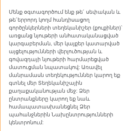
Facebook
Twitter
Մենք օգտագործում ենք թե´ սեփական և
YouTube
Flickr
թե´երրորդ կողմ հանդիսացող
գործընկերների տեղեկանիշեր (քուքիներ)՝
RSS
Instagram
առցանց նյութերի անհատականացված
կարգաբերման, մեր կայքեր կատարված
TikTok
այցելությունների վերլուծության և
գովազդայի նյութերի հարմարեցված
մատուցման նպատակով: Առավել
Բրիտանական խորհուրդն աշխարհում
մանրամասն տեղեկություններ կարող եք
Գաղտնիություն և դրույթներ
գտնել մեր Տեղեկանիշային
Տեղանիշեր
քաղաքականության մեջ: Ձեր
ընտրանքները կարող եք նաև
Կայքի քարտեզ
համապատասխանեցնել Ձեր
պահանջներին Նախընտրությունների
© 2026 British Council
Բրիտանական խորհուրդը ՄԹ միջազգային
կենտրոնում:
կազմակերպությունն է, որը կառուցում է մշակութային