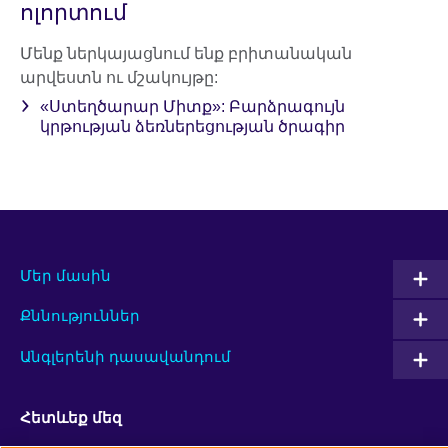
ոլորտում
Մենք ներկայացնում ենք բրիտանական
արվեստն ու մշակույթը:
«Ստեղծարար Միտք»: Բարձրագույն
կրթության ձեռներեցության ծրագիր
Մեր մասին
Քննություններ
Անգլերենի դասավանդում
Հետևեք մեզ