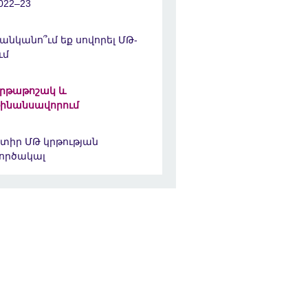
022–23
անկանո՞ւմ եք սովորել ՄԹ-
ւմ
րթաթոշակ և
ինանսավորում
տիր ՄԹ կրթության
ործակալ