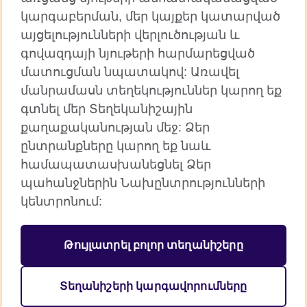
կարգաբերման, մեր կայքեր կատարված
TikTok
այցելությունների վերլուծության և
գովազդայի նյութերի հարմարեցված
մատուցման նպատակով: Առավել
մանրամասն տեղեկություններ կարող եք
Բրիտանական խորհուրդն աշխարհում
գտնել մեր Տեղեկանիշային
Գաղտնիություն և դրույթներ
քաղաքականության մեջ: Ձեր
Տեղանիշեր
ընտրանքները կարող եք նաև
Կայքի քարտեզ
համապատասխանեցնել Ձեր
պահանջներին Նախընտրությունների
© 2026 British Council
կենտրոնում:
Բրիտանական խորհուրդը ՄԹ միջազգային
կազմակերպությունն է, որը կառուցում է մշակութային
հարաբերություններ և ստեղծում կրթական
Թույլատրել բոլոր տեղանիշերը
հնարավորություններ:
Գրանցված է որպես բարեգործական
կազմակերպություն` 209131 (Անգլիա և Ուելս) SCO37733
Տեղանիշերի կարգավորումները
(Շոտլանդիա)