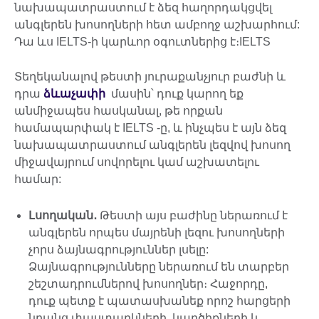
նախապատրաստում է ձեզ հաղորդակցվել
անգլերեն խոսողների հետ ամբողջ աշխարհում:
Դա ևս IELTS-ի կարևոր օգուտներից է։IELTS
Տեղեկանալով թեստի յուրաքանչյուր բաժնի և
դրա
ձևաչափի
մասին՝ դուք կարող եք
անմիջապես հասկանալ, թե որքան
համապարփակ է IELTS -ը, և ինչպես է այն ձեզ
նախապատրաստում անգլերեն լեզվով խոսող
միջավայրում սովորելու կամ աշխատելու
համար:
Լսողական․
Թեստի այս բաժինը ներառում է
անգլերեն որպես մայրենի լեզու խոսողների
չորս ձայնագրություններ լսելը:
Ձայնագրությունները ներառում են տարբեր
շեշտադրումներով խոսողներ։ Հաջորդը,
դուք պետք է պատասխանեք որոշ հարցերի
նրանց փաստարկների, կարծիքների և