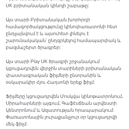
UK բրիտանական կինոյի շաբաթը:
Այս տարի Բրիտանական խորհրդի
համագործակցությունը կինոփառատոնի հետ
ընդլայնվում է և այսուհետ լինելու է
շարունակական՝ ընդգրկելով համապարփակ և
բազմաշերտ ծրագրեր:
Այս տարի Play UK ծրագրի շրջանակում
կցուցադրվեն վերջին տարիների բրիտանական
փաստագրական ֆիլմերի ընտրանին և
օսկարակիր Հյու Հադսոնի երեք ֆիլմ:
Ֆիլմերը կցուցադրվեն Մոսկվա կինոթատրոնում,
Սիրահարների այգում, Գաֆէսճեան արվեստի
կենտրոնում և Ազատության հրապարակում:
Փառատոնային յուրաքանչյուր օր կցուցադրվի
մեկ ֆիլմ: