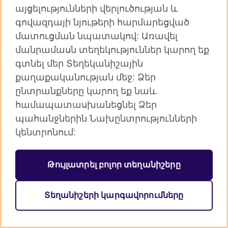
այցելությունների վերլուծության և
գովազդայի նյութերի հարմարեցված
մատուցման նպատակով: Առավել
մանրամասն տեղեկություններ կարող եք
Բրիտանական խորհուրդն աշխարհում
գտնել մեր Տեղեկանիշային
Գաղտնիություն և դրույթներ
քաղաքականության մեջ: Ձեր
Տեղանիշեր
ընտրանքները կարող եք նաև
Կայքի քարտեզ
համապատասխանեցնել Ձեր
պահանջներին Նախընտրությունների
© 2026 British Council
կենտրոնում:
Բրիտանական խորհուրդը ՄԹ միջազգային
կազմակերպությունն է, որը կառուցում է մշակութային
հարաբերություններ և ստեղծում կրթական
Թույլատրել բոլոր տեղանիշերը
հնարավորություններ:
Գրանցված է որպես բարեգործական
կազմակերպություն` 209131 (Անգլիա և Ուելս) SCO37733
Տեղանիշերի կարգավորումները
(Շոտլանդիա)