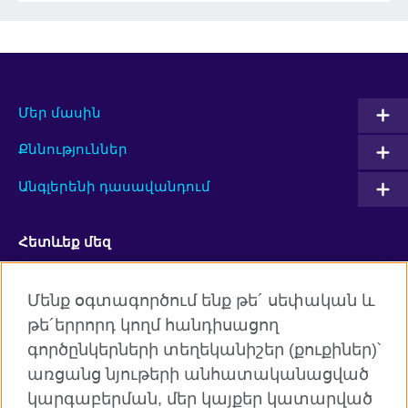
Մեր մասին
Քննություններ
Անգլերենի դասավանդում
Հետևեք մեզ
Facebook
Twitter
Մենք օգտագործում ենք թե´ սեփական և
թե´երրորդ կողմ հանդիսացող
YouTube
Flickr
գործընկերների տեղեկանիշեր (քուքիներ)՝
RSS
Instagram
առցանց նյութերի անհատականացված
կարգաբերման, մեր կայքեր կատարված
TikTok