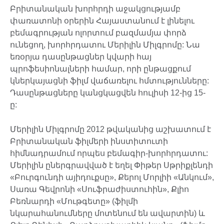
Բրիտանական խորհրդի աջակցությամբ
փառատոնի օրերին Հայաստանում է լինելու
բեմագրության ոլորտում բազմամյա փորձ
ունեցող, խորհրդատու Մերիլին Միլգրոմը: Նա
եռօրյա դասընթացներ կվարի հայ
պրոֆեսիոնալների համար, որի ընթացքում
կներկայացնի ֆիլմ վաճառելու հմտությունները:
Դասընթացները կանցկացվեն հուլիսի 12-ից 15-
ը:
Մերիլին Միլգրոմը 2012 թվականից աշխատում է
Բրիտանական ֆիլմերի ինստիտուտի
հիմնադրամում որպես բեմագիր-խորհրդատու:
Մերիլին ըներգրավված է եղել Փիթեր Սթրիքլենդի
«Բուրգունդի այիդուքսը», Քերոլ Մորլիի «Անկում»,
Սառա Գեվրոնի «Սուֆրաժիստուհին», Քլիո
Բեռնարդի «Մութգետը» (ֆիլմի
նկարահանումները մոտենում են ավարտին) և