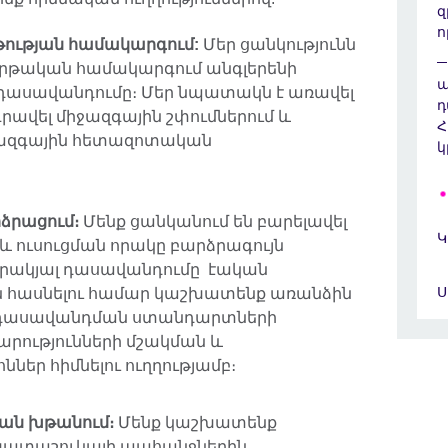
զ
ո
րթության համակարգում:
Մեր ցանկությունն
 կրթական համակարգում անգլերենի
ա
 դասավանդումը։ Մեր նպատակն է առավել
դ
գրավել միջազգային շփումներում և
Հ
ջազգային հետազոտական
կ
ձրացում։
Մենք ցանկանում են բարելավել
Կ
 ուսուցման որակը բարձրագույն
րակյալ դասավանդումը էական
Ս
ան հասնելու համար կաշխատենք առանձին
 դասավանդման ստանդարտների
րությունների մշակման և
ներ հիմնելու ուղղությամբ։
յան խթանում։
Մենք կաշխատենք
շխատաշուկայի պահանջներին