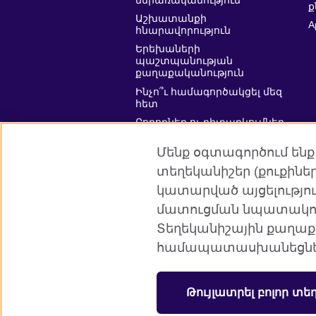
ներառականություն
ք
Աշխատանքի
A
հնարավորություն
Երեխաների
պաշտպանության
քաղաքականություն
Ինչո՞ւ համագործակցել մեզ
հետ
Բողոքներ ու դիտարկումներ
Affiliate marketing
Մենք օգտագործում ենք
տեղեկանիշեր (քուքին
կատարված այցելությու
մատուցման նպատակով:
Բրիտանական խորհուրդն աշխար
Տեղեկանիշային քաղաք
համապատասխանեցնել 
© 2026 British Council
Բրիտանական խորհուրդը ՄԹ միջազ
ստեղծում կրթական հնարավորութ
Թույլատրել բոլոր տե
Գրանցված է որպես բարեգործական