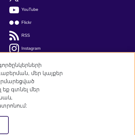
YouTube
Flickr
RSS
Instagram
TikTok
գործընկերների
աբերման, մեր կայքեր
հարմարեցված
եք գտնել մեր
այքի քարտեզ
 նաև
տրոնում:
յին հարաբերություններ և
(Շոտլանդիա)