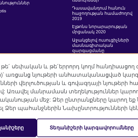
ռեսուրսներ
ննություններ
Դասավանդում հանուն
ptis
հաջողության համաժողով
2019
Էլթոնս նորարարության
մրցանակ 2020
Աջակցելով ուսուցիչների
մասնագիտական
զարգացմանը
 թե´ սեփական և թե´երրորդ կողմ հանդիսացող 
եր)՝ առցանց նյութերի անհատականացված կարգ
նների վերլուծության և գովազդայի նյութերի 
 Առավել մանրամասն տեղեկություններ կարող 
հում
Գաղտնիություն և դրույթներ
Տեղանիշեր
Կ
ականության մեջ: Ձեր ընտրանքները կարող եք
Ձեր պահանջներին Նախընտրությունների կեն
գային կազմակերպությունն է, որը կառուցում է մշակութա
յուններ:
ղանիշերը
Տեղանիշերի կարգավորումները
 կազմակերպություն` 209131 (Անգլիա և Ուելս) SCO37733 