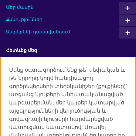
Մեր մասին
Քննություններ
Անգլերենի դասավանդում
Հետևեք մեզ
Facebook
Twitter
Մենք օգտագործում ենք թե´ սեփական և
թե´երրորդ կողմ հանդիսացող
YouTube
Flickr
գործընկերների տեղեկանիշեր (քուքիներ)՝
RSS
Instagram
առցանց նյութերի անհատականացված
կարգաբերման, մեր կայքեր կատարված
TikTok
այցելությունների վերլուծության և
գովազդայի նյութերի հարմարեցված
մատուցման նպատակով: Առավել
մանրամասն տեղեկություններ կարող եք
Բրիտանական խորհուրդն աշխարհում