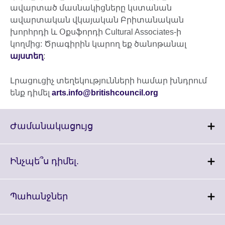
ավարտած մասնակիցները կստանան
ավարտական ​​վկայական Բրիտանական
խորհրդի և Օքսֆորդի Cultural Associates-ի
կողմից: Ծրագիրին կարող եք ծանոթանալ
այստեղ
:
Լրացուցիչ տեղեկությունների համար խնդրում
ենք դիմել
arts.info@britishcouncil.org
Click
Ժամանակացույց
to
expand.
More
Click
Ինչպե՞ս դիմել.
information
to
available.
expand.
More
Click
Պահանջներ
information
to
available.
expand.