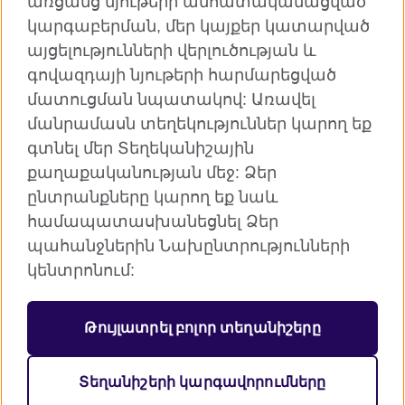
առցանց նյութերի անհատականացված
կարգաբերման, մեր կայքեր կատարված
TikTok
այցելությունների վերլուծության և
գովազդայի նյութերի հարմարեցված
մատուցման նպատակով: Առավել
մանրամասն տեղեկություններ կարող եք
Բրիտանական խորհուրդն աշխարհում
գտնել մեր Տեղեկանիշային
Գաղտնիություն և դրույթներ
քաղաքականության մեջ: Ձեր
Տեղանիշեր
ընտրանքները կարող եք նաև
Կայքի քարտեզ
համապատասխանեցնել Ձեր
պահանջներին Նախընտրությունների
© 2026 British Council
կենտրոնում:
Բրիտանական խորհուրդը ՄԹ միջազգային
կազմակերպությունն է, որը կառուցում է մշակութային
հարաբերություններ և ստեղծում կրթական
Թույլատրել բոլոր տեղանիշերը
հնարավորություններ:
Գրանցված է որպես բարեգործական
կազմակերպություն` 209131 (Անգլիա և Ուելս) SCO37733
Տեղանիշերի կարգավորումները
(Շոտլանդիա)