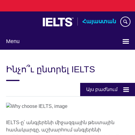
Skip
to
main
Հայաստան
content
Menu
Choose
your
Ինչո՞ւ ընտրել IELTS
language
Այս բաժնում
IELTS-ը՝ անգլերենի միջազգային թեստային
համակարգը, աշխարհում անգլերենի